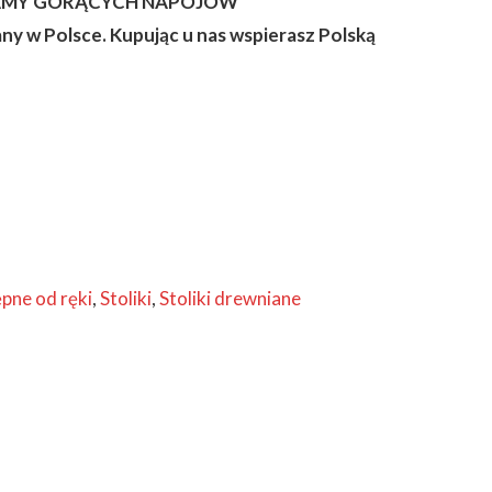
IAMY GORĄCYCH NAPOJÓW
ny w Polsce. Kupując u nas wspierasz Polską
pne od ręki
,
Stoliki
,
Stoliki drewniane