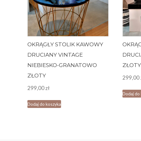
OKRĄGŁY STOLIK KAWOWY
OKRĄG
DRUCIANY VINTAGE
DRUCI
NIEBIESKO-GRANATOWO
ZŁOT
ZŁOTY
299,00
299,00
zł
Dodaj do
Dodaj do koszyka