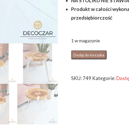
NA STOLIKU NIE STAW
Produkt w całości wykona
przedsiębiorczość
1 w magazynie
ilość
Dodaj do koszyka
Stolik
kawowy
SKU:
749
Kategorie:
Dostę
drewniany
tekowy
z
żywicą