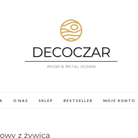
DECOCZAR
MEBLE I DEKORACJE Z ŻYWICY I DREWNA. LOFT, 
A
O NAS
SKLEP
BESTSELLER
MOJE KONTO
kowy z żywicą