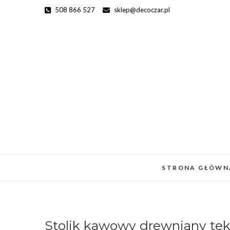
Skip
508 866 527
sklep@decoczar.pl
to
content
STRONA GŁÓWN
Stolik kawowy drewniany te