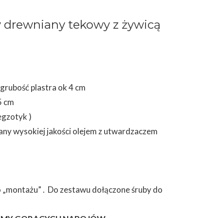
 drewniany tekowy z żywicą
grubość plastra ok 4 cm
5 cm
egzotyk )
any wysokiej jakości olejem z utwardzaczem
 „montażu” . Do zestawu dołączone śruby do