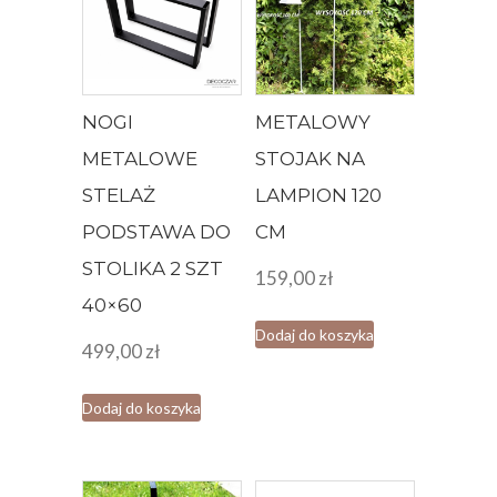
NOGI
METALOWY
METALOWE
STOJAK NA
STELAŻ
LAMPION 120
PODSTAWA DO
CM
STOLIKA 2 SZT
159,00
zł
40×60
Dodaj do koszyka
499,00
zł
Dodaj do koszyka