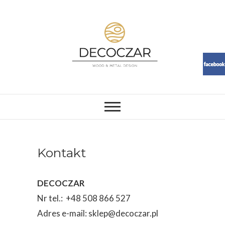
Skip
to
content
DECOCZAR
MEBLE I DEKORACJE Z ŻYWICY
I DREWNA. LOFT, RESIN,
MEBLE, ŻYWICA, WOOD
Kontakt
DECOCZAR
Nr tel.: +48 508 866 527
Adres e-mail: sklep@decoczar.pl