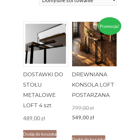
Promocja!
DOSTAWKI DO
DREWNIANA
STOŁU
KONSOLA LOFT
METALOWE
POSTARZANA
LOFT 4 szt
Pierwotna
799,00
zł
cena
Aktualna
549,00
zł
489,00
zł
wynosiła:
cena
Dodaj do koszyka
799,00 zł.
wynosi:
Dodaj do koszyka