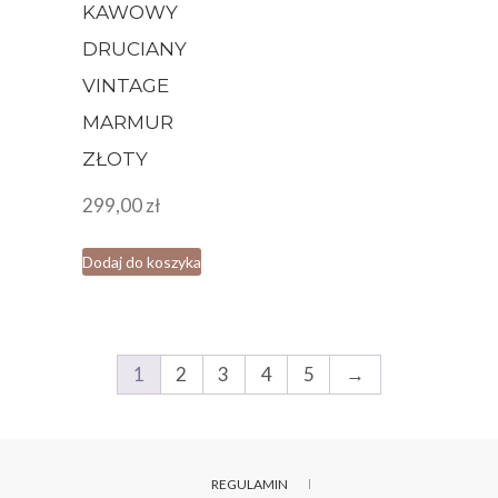
KAWOWY
DRUCIANY
VINTAGE
MARMUR
ZŁOTY
299,00
zł
Dodaj do koszyka
1
2
3
4
5
→
REGULAMIN