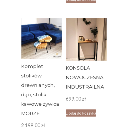
549,00 zł.
Komplet
KONSOLA
stolików
NOWOCZESNA
drewnianych,
INDUSTRAILNA
dąb, stolik
699,00
zł
kawowe żywica
MORZE
Dodaj do koszyka
2 199,00
zł