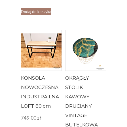
Dodaj do koszyka
KONSOLA
OKRĄGŁY
NOWOCZESNA
STOLIK
INDUSTRAILNA
KAWOWY
LOFT 80 cm
DRUCIANY
VINTAGE
749,00
zł
BUTELKOWA