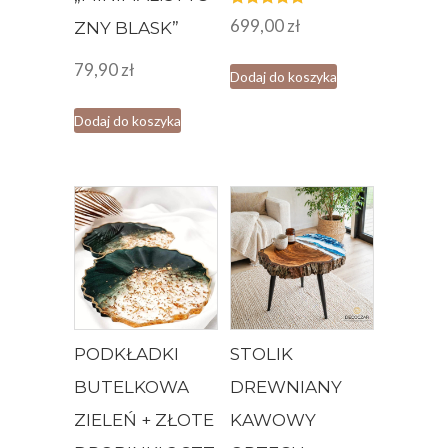
Oceniono
699,00
zł
ZNY BLASK”
5.00
na 5
79,90
zł
Dodaj do koszyka
Dodaj do koszyka
PODKŁADKI
STOLIK
BUTELKOWA
DREWNIANY
ZIELEŃ + ZŁOTE
KAWOWY