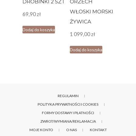
DROBINKI 2 SZT
ORZECH
WŁOSKI MORSKI
69,90
zł
ŻYWICA
Dodaj do koszyka
1 099,00
zł
Dodaj do koszyka
REGULAMIN
POLITYKA PRYWATNOŚCI I COOKIES
FORMY DOSTAWY I PŁATNOŚCI
ZWROT/WYMIANA/REKLAMACJA
MOJE KONTO
O NAS
KONTAKT