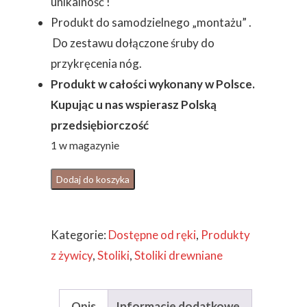
unikalność !
Produkt do samodzielnego „montażu” .
Do zestawu dołączone śruby do
przykręcenia nóg.
Produkt w całości wykonany w Polsce.
Kupując u nas wspierasz Polską
przedsiębiorczość
1 w magazynie
ilość
Dodaj do koszyka
STOLIK
DREWNIANY
Kategorie:
Dostępne od ręki
,
Produkty
KAWOWY
z żywicy
,
Stoliki
,
Stoliki drewniane
AKACJA
MORSKI
ŻYWICA
Opis
Informacje dodatkowe