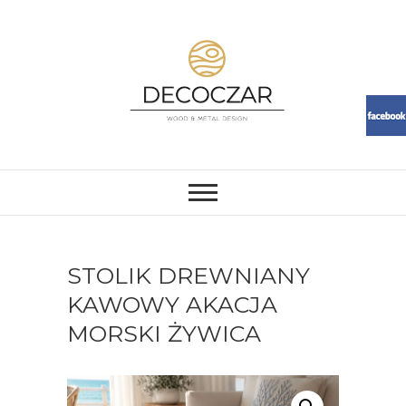
Skip
to
content
DECOCZAR
MEBLE I DEKORACJE Z ŻYWICY
I DREWNA. LOFT, RESIN,
MEBLE, ŻYWICA, WOOD
STOLIK DREWNIANY
KAWOWY AKACJA
MORSKI ŻYWICA