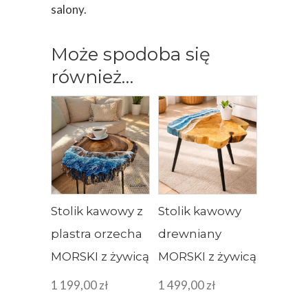
salony.
Może spodoba się
również…
Stolik kawowy z
Stolik kawowy
plastra orzecha
drewniany
MORSKI z żywicą
MORSKI z żywicą
1 199,00
zł
1 499,00
zł