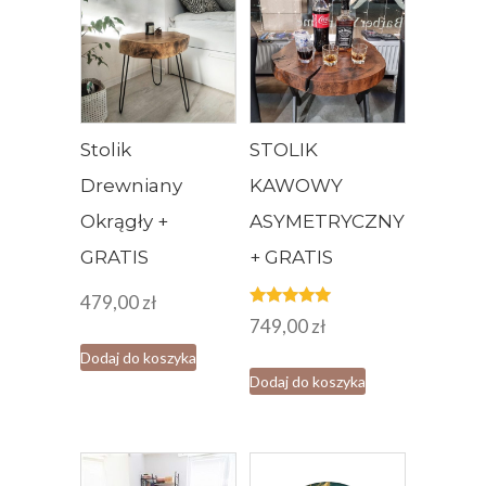
Stolik
STOLIK
Drewniany
KAWOWY
Okrągły +
ASYMETRYCZNY
GRATIS
+ GRATIS
479,00
zł
Oceniono
749,00
zł
5.00
na 5
Dodaj do koszyka
Dodaj do koszyka