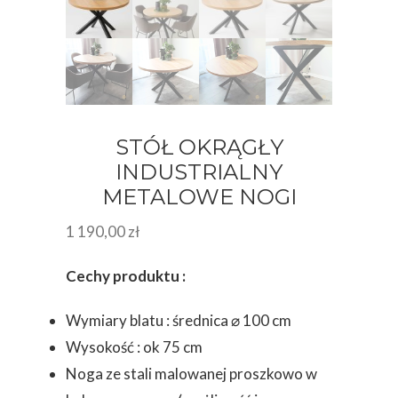
STÓŁ OKRĄGŁY
INDUSTRIALNY
METALOWE NOGI
1 190,00
zł
Cechy produktu :
Wymiary blatu : średnica ⌀ 100 cm
Wysokość : ok 75 cm
Noga ze stali malowanej proszkowo w