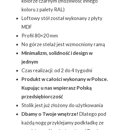
kolorze czarnym (możliwość innego
koloru z palety RAL)
Loftowy stół został wykonany z płyty
MDF
Profil 80×20 mm
No górze stelaż jest wzmocniony ramą
Minimalizm, solidność i design w
jednym
Czas realizacji:
od 2 do 4 tygodni
Produkt w całości wykonany w Polsce.
Kupując u nas wspierasz Polską
przedsiębiorczość
Stolik jest już złożony do użytkowania
Dbamy o Twoje wnętrze!
Dlatego pod
każdą nogę przyklejamy podkładkę ze