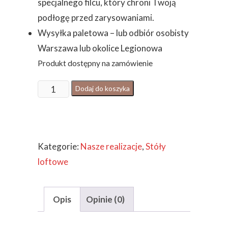
specjalnego filcu, który chroni Twoją
podłogę przed zarysowaniami.
Wysyłka paletowa – lub odbiór osobisty
Warszawa lub okolice Legionowa
Produkt dostępny na zamówienie
ilość
Dodaj do koszyka
STÓŁ
OKRĄGŁY
INDUSTRIALNY
Kategorie:
Nasze realizacje
,
Stóły
METALOWE
loftowe
NOGI
Opis
Opinie (0)