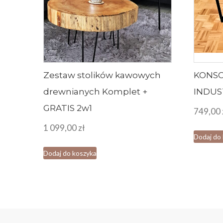
Zestaw stolików kawowych
KONS
drewnianych Komplet +
INDUS
GRATIS 2w1
749,00
1 099,00
zł
Dodaj do
Dodaj do koszyka