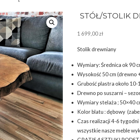
STÓŁ/STOLIK 
1 699,00
zł
Stolik drewniany
Wymiary: Średnica ok 90 
Wysokość 50 cm (drewno + s
Grubość plastra około 10-
Drewno po suszarni – sezo
Wymiary stelaża ; 50×40 
Kolor blatu : dębowy (zabe
Czas realizacji 4-6 tygodn
wszystkie nasze meble wyk
GRATIS 4 SZTUKI PODS