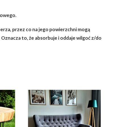
azowego.
zerza, przez co na jego powierzchni mogą
 Oznacza to, że absorbuje i oddaje wilgoć z/do