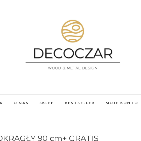
DECOCZAR
MEBLE I DEKORACJE Z ŻYWICY I DREWNA. LOFT, 
A
O NAS
SKLEP
BESTSELLER
MOJE KONTO
KRĄGŁY 90 cm+ GRATIS