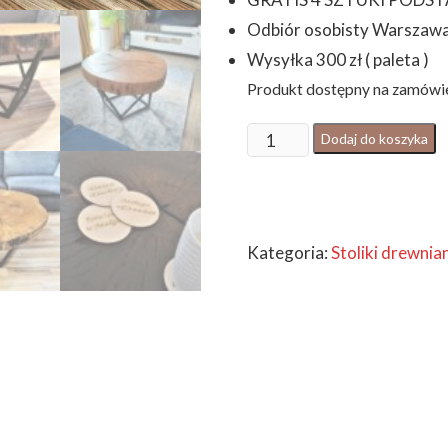
Odbiór osobisty Warszawa
Wysyłka 300 zł ( paleta )
Produkt dostępny na zamówi
ilość
Dodaj do koszyka
STÓŁ/STOLIK
DREWNIANY
OKRĄGŁY
Kategoria:
Stoliki drewnia
90
cm+
GRATIS