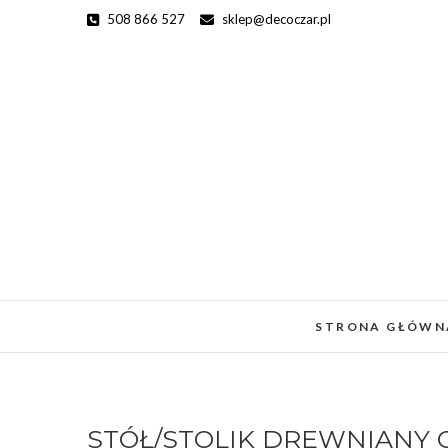
Skip
508 866 527
sklep@decoczar.pl
to
content
STRONA GŁÓWN
STÓŁ/STOLIK DREWNIANY O