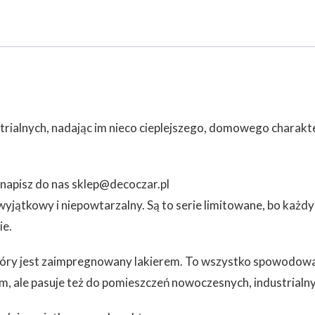
rialnych, nadając im nieco cieplejszego, domowego charakter
napisz do nas sklep@decoczar.pl
jątkowy i niepowtarzalny. Są to serie limitowane, bo każdy
ie.
ry jest zaimpregnowany lakierem. To wszystko spowodowało 
, ale pasuje też do pomieszczeń nowoczesnych, industrialny