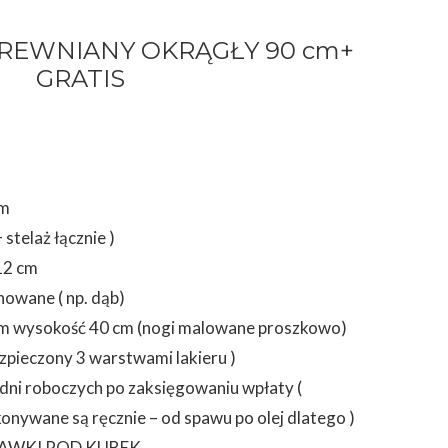
DREWNIANY OKRĄGŁY 90 cm+
GRATIS
cm
telaż łącznie )
12 cm
nowane ( np. dąb)
cm wysokość 40 cm (nogi malowane proszkowo)
zpieczony 3 warstwami lakieru )
i dni roboczych po zaksięgowaniu wpłaty (
onywane są ręcznie – od spawu po olej dlatego )
TAWKI POD KUBEK