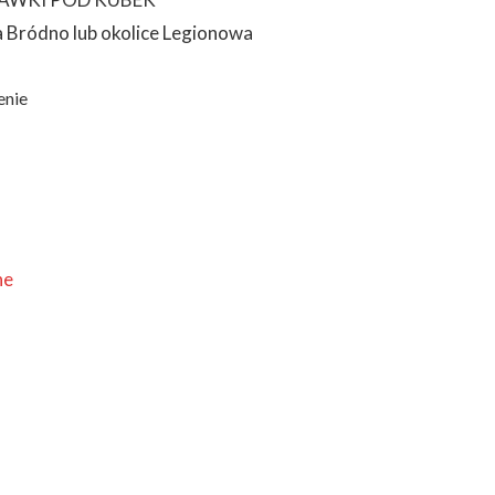
 Bródno lub okolice Legionowa
enie
ne