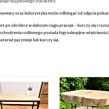
nadaje wyjątkowego charakteru
 wymiary oraz kolorystyka może odbiegać od zdjęcia pok
t po obróbce w dalszym ciągu pracuje – kurczy się i rozs
pochodzenia roślinnego posiada higroskopijne właściwości.
teriał pęcznieje lub kurczy się.