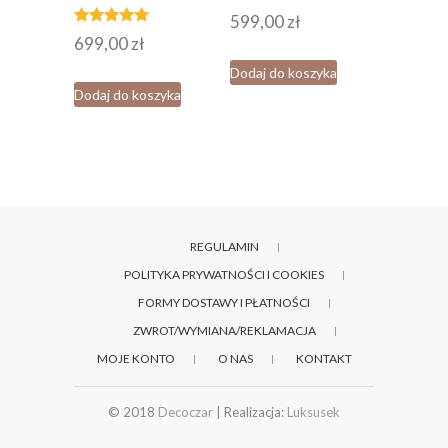
599,00
zł
Oceniono
699,00
zł
5.00
na 5
Dodaj do koszyka
Dodaj do koszyka
REGULAMIN
POLITYKA PRYWATNOŚCI I COOKIES
FORMY DOSTAWY I PŁATNOŚCI
ZWROT/WYMIANA/REKLAMACJA
MOJE KONTO
O NAS
KONTAKT
© 2018
Decoczar
| Realizacja:
Luksusek