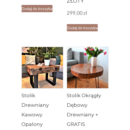
ZŁOTY
Dodaj do koszyka
299,00
zł
Dodaj do koszyka
Stolik
Stolik Okrągły
Drewniany
Dębowy
Kawowy
Drewniany +
Opalony
GRATIS