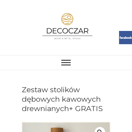
Skip
to
content
DECOCZAR
MEBLE I DEKORACJE Z ŻYWICY
I DREWNA. LOFT, RESIN,
MEBLE, ŻYWICA, WOOD
Zestaw stolików
dębowych kawowych
drewnianych+ GRATIS