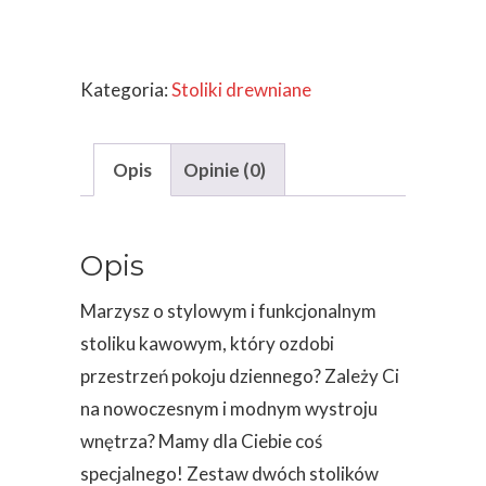
stolików
dębowych
Kategoria:
Stoliki drewniane
kawowych
drewnianych+
GRATIS
Opis
Opinie (0)
Opis
Marzysz o stylowym i funkcjonalnym
stoliku kawowym, który ozdobi
przestrzeń pokoju dziennego? Zależy Ci
na nowoczesnym i modnym wystroju
wnętrza? Mamy dla Ciebie coś
specjalnego! Zestaw dwóch stolików