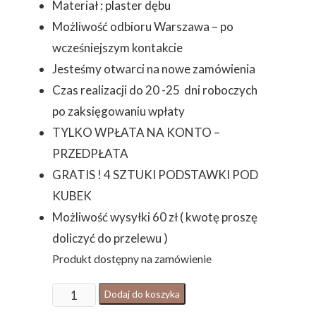
Materiał : plaster dębu
Możliwość odbioru Warszawa – po
wcześniejszym kontakcie
Jesteśmy otwarci na nowe zamówienia
Czas realizacji do 20 -25 dni roboczych
po zaksięgowaniu wpłaty
TYLKO WPŁATA NA KONTO –
PRZEDPŁATA
GRATIS ! 4 SZTUKI PODSTAWKI POD
KUBEK
Możliwość wysyłki 60 zł ( kwotę proszę
doliczyć do przelewu )
Produkt dostępny na zamówienie
ilość
Dodaj do koszyka
Zestaw