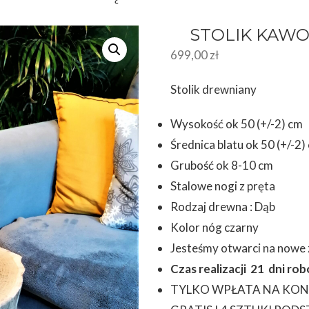
STOLIK KAW
699,00
zł
Stolik drewniany
Wysokość ok 50 (+/-2) cm
Średnica blatu ok 50 (+/-2)
Grubość ok 8-10 cm
Stalowe nogi z pręta
Rodzaj drewna : Dąb
Kolor nóg czarny
Jesteśmy otwarci na nowe
Czas realizacji 21 dni r
TYLKO WPŁATA NA KON