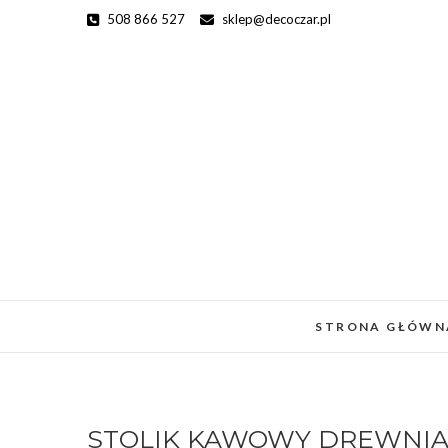
Skip
508 866 527
sklep@decoczar.pl
to
content
STRONA GŁÓWN
STOLIK KAWOWY DREWNIA