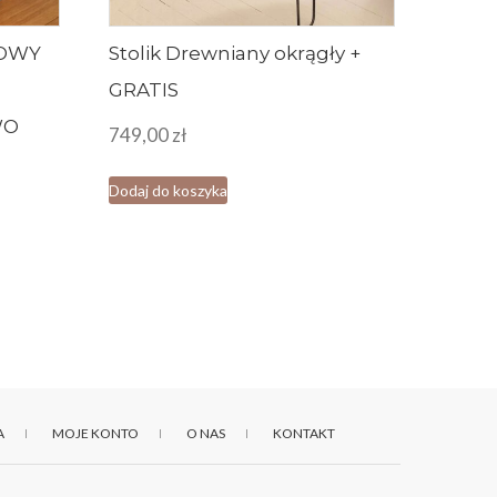
WOWY
Stolik Drewniany okrągły +
GRATIS
WO
749,00
zł
Dodaj do koszyka
A
MOJE KONTO
O NAS
KONTAKT