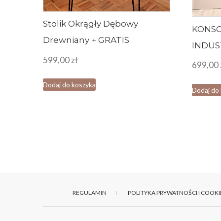
Stolik Okrągły Dębowy
KONS
Drewniany + GRATIS
INDUS
599,00
zł
699,00
Dodaj do koszyka
Dodaj do
REGULAMIN
POLITYKA PRYWATNOŚCI I COOKI