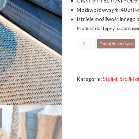
GRATIS ! 4 SZTUKI POD
Możliwość wysyłki 40 zł ( 
Istnieje możliwość innego 
Produkt dostępny na zamówi
ilość
Dodaj do koszyka
STOLIK
KAWOWY
DREWNIANY
Kategorie:
Stoliki
,
Stoliki 
Z
ŻYWICĄ