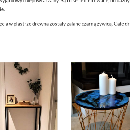
jątkowy i niepowtarzalny. Są to serie limitowane, bo każdy
ie.
ęcia w plastrze drewna zostały zalane czarną żywicą. Całe