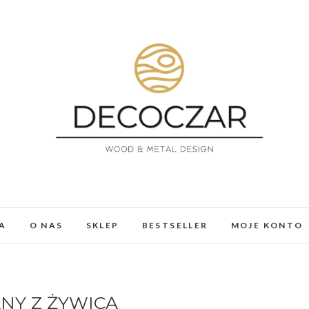
DECOCZAR
MEBLE I DEKORACJE Z ŻYWICY I DREWNA. LOFT, 
A
O NAS
SKLEP
BESTSELLER
MOJE KONTO
NY Z ŻYWICĄ