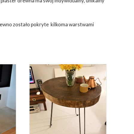
 plaster drewna ma swój indywidualny, unikalny
 drewno zostało pokryte kilkoma warstwami