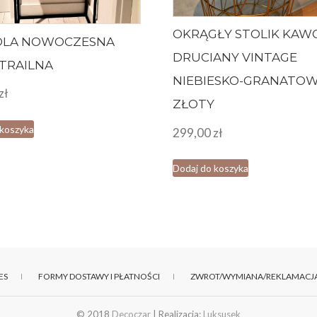
OKRĄGŁY STOLIK KA
OLA NOWOCZESNA
DRUCIANY VINTAGE
TRAILNA
NIEBIESKO-GRANATO
zł
ZŁOTY
 koszyka
299,00
zł
Dodaj do koszyka
ES
FORMY DOSTAWY I PŁATNOŚCI
ZWROT/WYMIANA/REKLAMACJ
© 2018
Decoczar
| Realizacja:
Luksusek