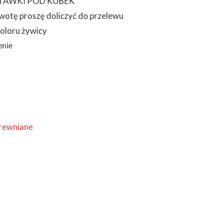
STAWKI POD KUBEK
kwotę proszę doliczyć do przelewu
koloru żywicy
enie
drewniane