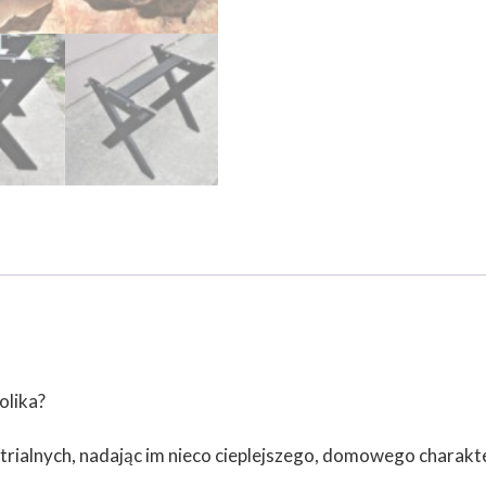
olika
?
rialnych, nadając im nieco cieplejszego, domowego charakter