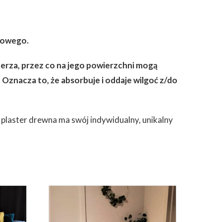
azowego.
zerza, przez co na jego powierzchni mogą
 Oznacza to, że absorbuje i oddaje wilgoć z/do
 plaster drewna ma swój indywidualny, unikalny