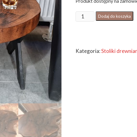
Produkt dostępny na zamówi
ilość
Dodaj do koszyka
STOLIK
KAWOWY
ASYMETRYCZNY
Kategoria:
Stoliki drewnia
+
GRATIS