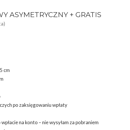
Y ASYMETRYCZNY + GRATIS
ta)
75 cm
cm
o
boczych po zaksięgowaniu wpłaty
 wpłacie na konto – nie wysyłam za pobraniem