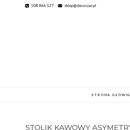
Skip
508 866 527
sklep@decoczar.pl
to
content
STRONA GŁÓWN
STOLIK KAWOWY ASYMETRY