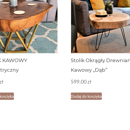
IK KAWOWY
Stolik Okrągły Drewnia
tryczny
Kawowy „Dąb”
zł
599,00
zł
 koszyka
Dodaj do koszyka