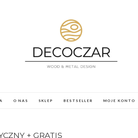
DECOCZAR
MEBLE I DEKORACJE Z ŻYWICY I DREWNA. LOFT, 
A
O NAS
SKLEP
BESTSELLER
MOJE KONTO
CZNY + GRATIS