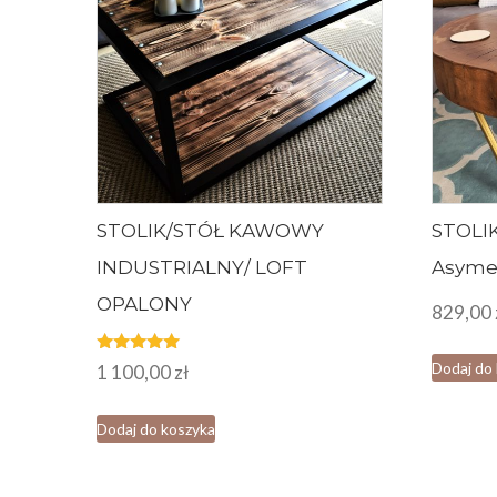
STOLIK/STÓŁ KAWOWY
STOL
INDUSTRIALNY/ LOFT
Asyme
OPALONY
829,00
Oceniono
Dodaj do
1 100,00
zł
5.00
na 5
Dodaj do koszyka