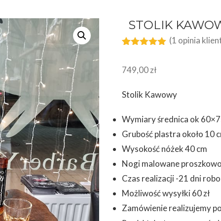
STOLIK KAWOW
(
1
opinia klien
Oceniony
1
5.00
na 5
749,00
zł
na
podstawie
oceny
Stolik Kawowy
klienta
Wymiary średnica ok 60×
Grubość plastra około 10 
Wysokość nóżek 40 cm
Nogi malowane proszkow
Czas realizacji -21 dni ro
Możliwość wysyłki 60 zł
Zamówienie realizujemy po