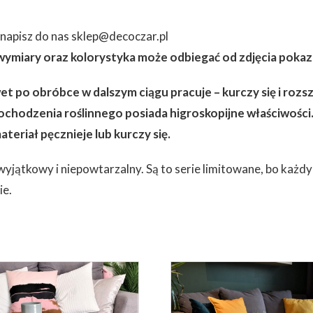
napisz do nas sklep@decoczar.pl
 wymiary oraz kolorystyka może odbiegać od zdjęcia pok
t po obróbce w dalszym ciągu pracuje – kurczy się i rozs
pochodzenia roślinnego posiada higroskopijne właściwości.
teriał pęcznieje lub kurczy się.
jątkowy i niepowtarzalny. Są to serie limitowane, bo każdy
ie.