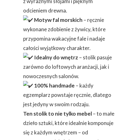
z wyraźnymi słojami i pięknym
odcieniem drewna.
Motyw fal morskich
– ręcznie
wykonane zdobienie z żywicy, które
przypomina wakacyjne fale i nadaje
całości wyjątkowy charakter.
Idealny do wnętrz
– stolik pasuje
zarówno do loftowych aranżacji, jak i
nowoczesnych salonów.
100% handmade
– każdy
egzemplarz powstaje ręcznie, dlatego
jest jedyny w swoim rodzaju.
Ten stolik to nie tylko mebel
– to małe
dzieło sztuki, które idealnie komponuje
się z każdym wnętrzem – od