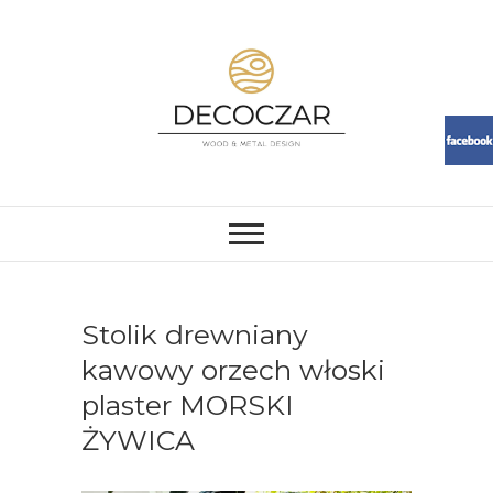
Skip
to
content
DECOCZAR
MEBLE I DEKORACJE Z ŻYWICY
I DREWNA. LOFT, RESIN,
MEBLE, ŻYWICA, WOOD
Stolik drewniany
kawowy orzech włoski
plaster MORSKI
ŻYWICA