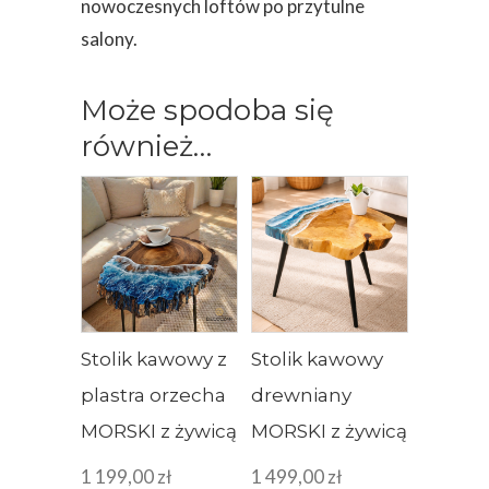
nowoczesnych loftów po przytulne
salony.
Może spodoba się
również…
Stolik kawowy z
Stolik kawowy
plastra orzecha
drewniany
MORSKI z żywicą
MORSKI z żywicą
1 199,00
zł
1 499,00
zł