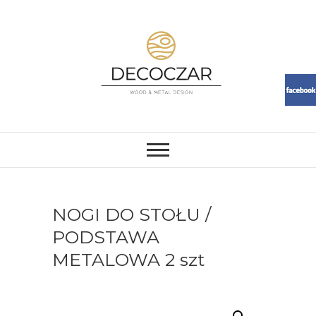
Skip
to
content
DECOCZAR
MEBLE I DEKORACJE Z ŻYWICY
I DREWNA. LOFT, RESIN,
MEBLE, ŻYWICA, WOOD
NOGI DO STOŁU /
PODSTAWA
METALOWA 2 szt