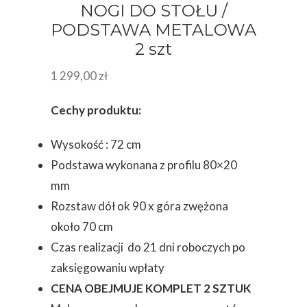
NOGI DO STOŁU /
PODSTAWA METALOWA
2 szt
1 299,00
zł
Cechy produktu:
Wysokość : 72 cm
Podstawa wykonana z profilu 80×20
mm
Rozstaw dół ok 90 x góra zwężona
około 70 cm
Czas realizacji do 21 dni roboczych po
zaksięgowaniu wpłaty
CENA OBEJMUJE KOMPLET 2 SZTUK