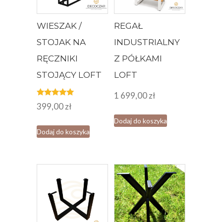
WIESZAK /
REGAŁ
STOJAK NA
INDUSTRIALNY
RĘCZNIKI
Z PÓŁKAMI
STOJĄCY LOFT
LOFT
1 699,00
zł
Oceniono
399,00
zł
5.00
na 5
Dodaj do koszyka
Dodaj do koszyka