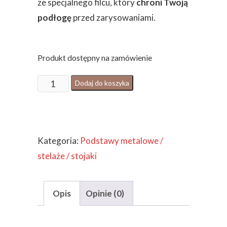
ze specjalnego filcu, który
chroni Twoją
podłogę
przed zarysowaniami.
Produkt dostępny na zamówienie
ilość
Dodaj do koszyka
NOGI
DO
STOŁU
Kategoria:
Podstawy metalowe /
/
stelaże / stojaki
PODSTAWA
METALOWA
2
Opis
Opinie (0)
szt