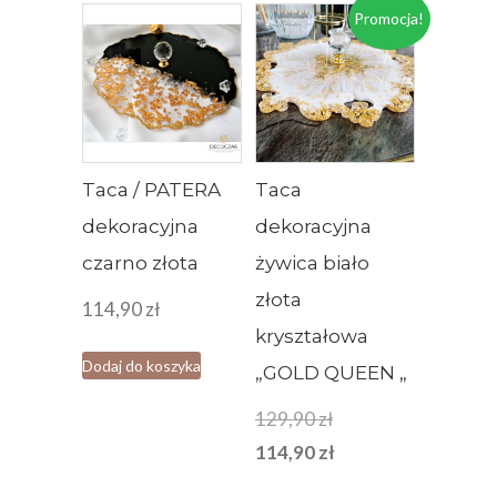
Promocja!
Taca / PATERA
Taca
dekoracyjna
dekoracyjna
czarno złota
żywica biało
złota
114,90
zł
kryształowa
Dodaj do koszyka
„GOLD QUEEN „
Pierwotna
129,90
zł
cena
Aktualna
114,90
zł
wynosiła:
cena