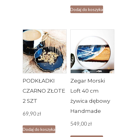
129,90 zł.
wynosi:
Dodaj do koszyka
114,90 zł.
PODKŁADKI
Zegar Morski
CZARNO ZŁOTE
Loft 40 cm
2 SZT
żywica dębowy
Handmade
69,90
zł
549,00
zł
Dodaj do koszyka