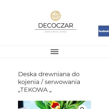
Skip
to
content
DECOCZAR
MEBLE I DEKORACJE Z ŻYWICY
I DREWNA. LOFT, RESIN,
MEBLE, ŻYWICA, WOOD
Deska drewniana do
kojenia / serwowania
„TEKOWA „