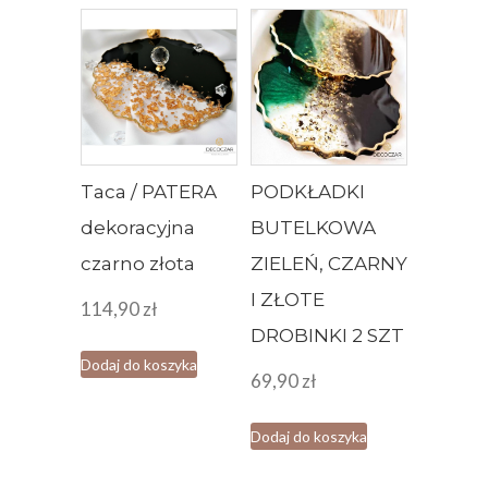
Taca / PATERA
PODKŁADKI
dekoracyjna
BUTELKOWA
czarno złota
ZIELEŃ, CZARNY
I ZŁOTE
114,90
zł
DROBINKI 2 SZT
Dodaj do koszyka
69,90
zł
Dodaj do koszyka