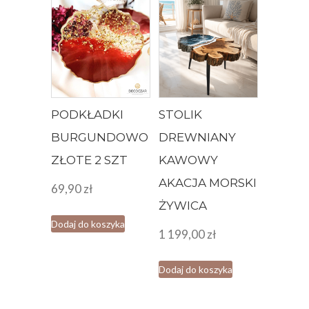
PODKŁADKI
STOLIK
BURGUNDOWO
DREWNIANY
ZŁOTE 2 SZT
KAWOWY
AKACJA MORSKI
69,90
zł
ŻYWICA
Dodaj do koszyka
1 199,00
zł
Dodaj do koszyka