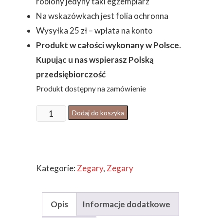
robiony jedyny taki egzemplarz
Na wskazówkach jest folia ochronna
Wysyłka 25 zł – wpłata na konto
Produkt w całości wykonany w Polsce.
Kupując u nas wspierasz Polską
przedsiębiorczość
Produkt dostępny na zamówienie
ilość
Dodaj do koszyka
Zegar
LOFT
Morski
Kategorie:
Zegary
,
Zegary
Loft
60
cm
Opis
Informacje dodatkowe
żywica