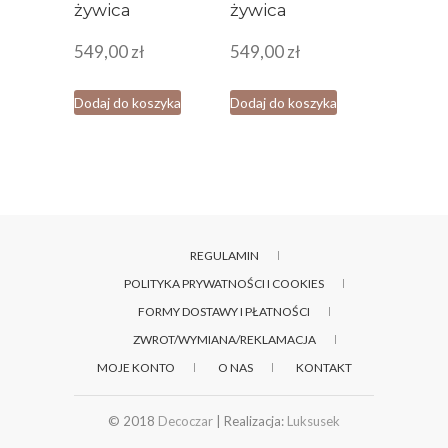
żywica
żywica
549,00
zł
549,00
zł
Dodaj do koszyka
Dodaj do koszyka
REGULAMIN
POLITYKA PRYWATNOŚCI I COOKIES
FORMY DOSTAWY I PŁATNOŚCI
ZWROT/WYMIANA/REKLAMACJA
MOJE KONTO
O NAS
KONTAKT
© 2018
Decoczar
| Realizacja:
Luksusek