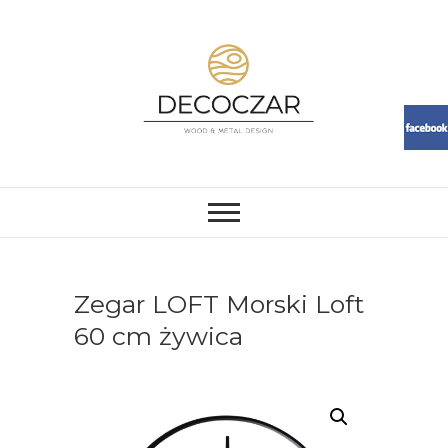
Skip
to
content
DECOCZAR
MEBLE I DEKORACJE Z ŻYWICY
I DREWNA. LOFT, RESIN,
MEBLE, ŻYWICA, WOOD
Zegar LOFT Morski Loft
60 cm żywica