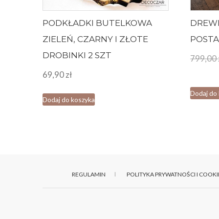
PODKŁADKI BUTELKOWA
DREWN
ZIELEŃ, CZARNY I ZŁOTE
POST
DROBINKI 2 SZT
799,00
69,90
zł
Dodaj do
Dodaj do koszyka
REGULAMIN
POLITYKA PRYWATNOŚCI I COOKI