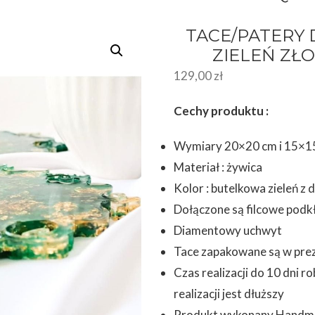
TACE/PATERY
ZIELEŃ ZŁO
129,00
zł
Cechy produktu :
Wymiary 20×20 cm i 15×1
Materiał : żywica
Kolor : butelkowa zieleń z 
Dołączone są filcowe podk
Diamentowy uchwyt
Tace zapakowane są w pr
Czas realizacji do 10 dni 
realizacji jest dłuższy
Produkt wykonany Handm