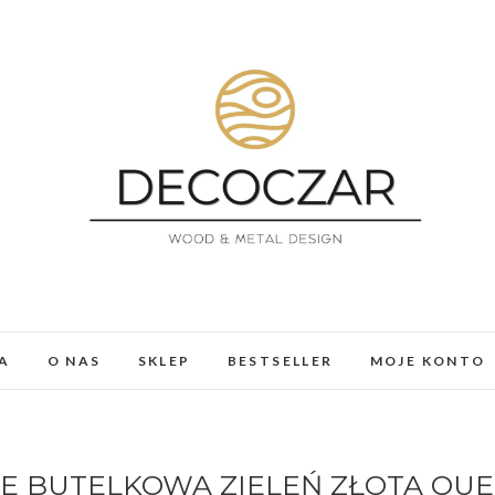
DECOCZAR
MEBLE I DEKORACJE Z ŻYWICY I DREWNA. LOFT, 
A
O NAS
SKLEP
BESTSELLER
MOJE KONTO
E BUTELKOWA ZIELEŃ ZŁOTA QUE