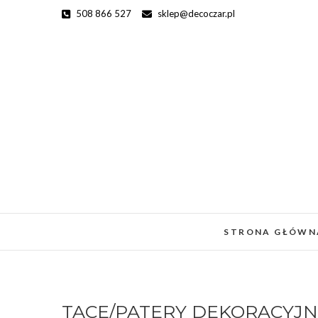
Skip
508 866 527
sklep@decoczar.pl
to
content
STRONA GŁÓWN
TACE/PATERY DEKORACYJN