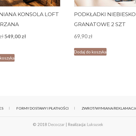
IANA KONSOLA LOFT
PODKŁADKI NIEBIESKO
ARZANA
GRANATOWE 2 SZT
Pierwotna
Aktualna
zł
549,00
zł
69,90
zł
cena
cena
Dodaj do koszyka
wynosiła:
wynosi:
 koszyka
799,00 zł.
549,00 zł.
ES
FORMY DOSTAWY I PŁATNOŚCI
ZWROT/WYMIANA/REKLAMACJ
© 2018
Decoczar
| Realizacja:
Luksusek