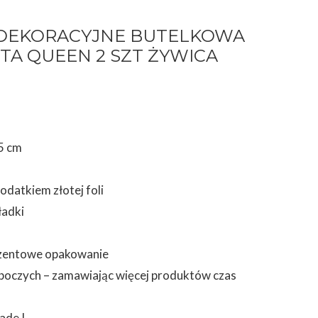
 DEKORACYJNE BUTELKOWA
TA QUEEN 2 SZT ŻYWICA
5 cm
dodatkiem złotej foli
ładki
ezentowe opakowanie
roboczych – zamawiając więcej produktów czas
ade !