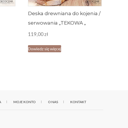
Deska drewniana do kojenia /
serwowania „TEKOWA „
119,00
zł
Dowiedz się więcej
A
MOJE KONTO
O NAS
KONTAKT