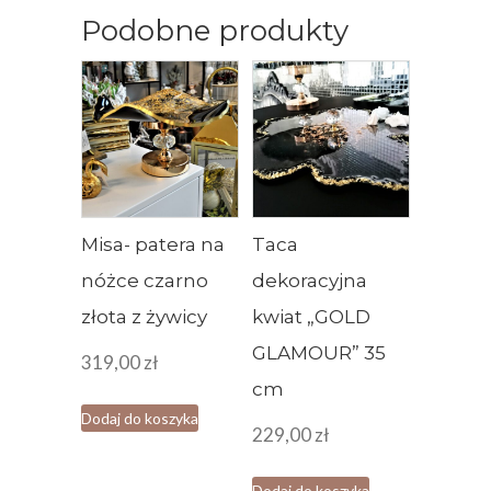
Podobne produkty
Misa- patera na
Taca
nóżce czarno
dekoracyjna
złota z żywicy
kwiat „GOLD
GLAMOUR” 35
319,00
zł
cm
Dodaj do koszyka
229,00
zł
Dodaj do koszyka