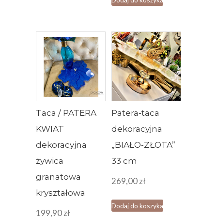
Taca / PATERA
Patera-taca
KWIAT
dekoracyjna
dekoracyjna
„BIAŁO-ZŁOTA”
żywica
33 cm
granatowa
269,00
zł
kryształowa
Dodaj do koszyka
199,90
zł