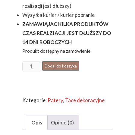
realizacji jest dłuższy)
Wysyłka kurier / kurier pobranie
ZAMAWIĄJAC KILKA PRODUKTÓW
CZAS REALZIACJI JEST DŁUŻSZY DO
14 DNI ROBOCZYCH
Produkt dostępny na zamówienie
ilość
Dodaj do koszyka
Taca
dekoracyjna
z
Kategorie:
Patery
,
Tace dekoracyjne
żywicy
czarno
granatowa
Opis
Opinie (0)
+