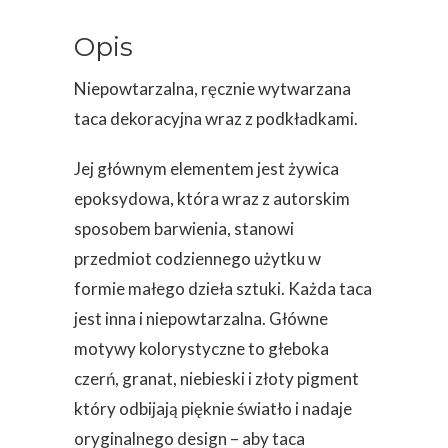
2
podkładki
Opis
Niepowtarzalna, ręcznie wytwarzana
taca dekoracyjna wraz z podkładkami.
Jej głównym elementem jest żywica
epoksydowa, która wraz z autorskim
sposobem barwienia, stanowi
przedmiot codziennego użytku w
formie małego dzieła sztuki. Każda taca
jest inna i niepowtarzalna. Główne
motywy kolorystyczne to głeboka
czerń, granat, niebieski i złoty pigment
który odbijają pięknie światło i nadaje
oryginalnego design – aby taca