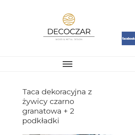
Skip
to
content
DECOCZAR
MEBLE I DEKORACJE Z ŻYWICY
I DREWNA. LOFT, RESIN,
MEBLE, ŻYWICA, WOOD
Taca dekoracyjna z
żywicy czarno
granatowa + 2
podkładki