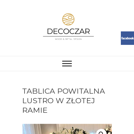
Skip
to
content
DECOCZAR
MEBLE I DEKORACJE Z ŻYWICY
I DREWNA. LOFT, RESIN,
MEBLE, ŻYWICA, WOOD
TABLICA POWITALNA
LUSTRO W ZŁOTEJ
RAMIE