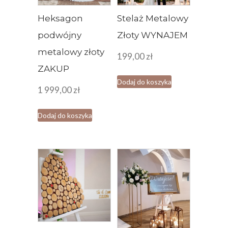
Heksagon
Stelaż Metalowy
podwójny
Złoty WYNAJEM
metalowy złoty
199,00
zł
ZAKUP
Dodaj do koszyka
1 999,00
zł
Dodaj do koszyka