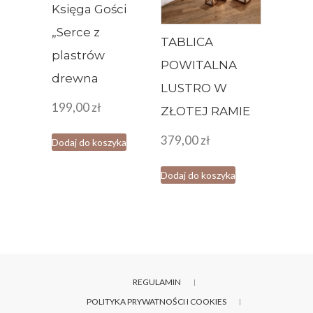
Księga Gości
„Serce z
TABLICA
plastrów
POWITALNA
drewna
LUSTRO W
199,00
zł
ZŁOTEJ RAMIE
379,00
zł
Dodaj do koszyka
Dodaj do koszyka
REGULAMIN
POLITYKA PRYWATNOŚCI I COOKIES