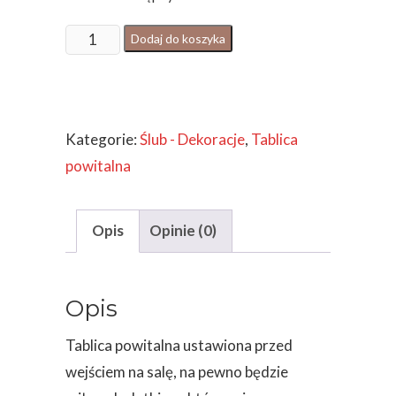
ilość
Dodaj do koszyka
TABLICA
POWITALNA
LUSTRO
Kategorie:
Ślub - Dekoracje
,
Tablica
W
powitalna
ZŁOTEJ
RAMIE
Opis
Opinie (0)
Opis
Tablica powitalna ustawiona przed
wejściem na salę, na pewno będzie