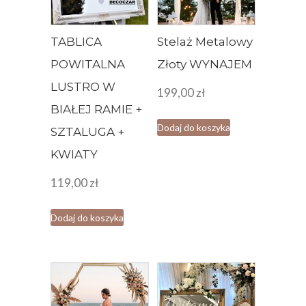
TABLICA
Stelaż Metalowy
POWITALNA
Złoty WYNAJEM
LUSTRO W
199,00
zł
BIAŁEJ RAMIE +
Dodaj do koszyka
SZTALUGA +
KWIATY
119,00
zł
Dodaj do koszyka