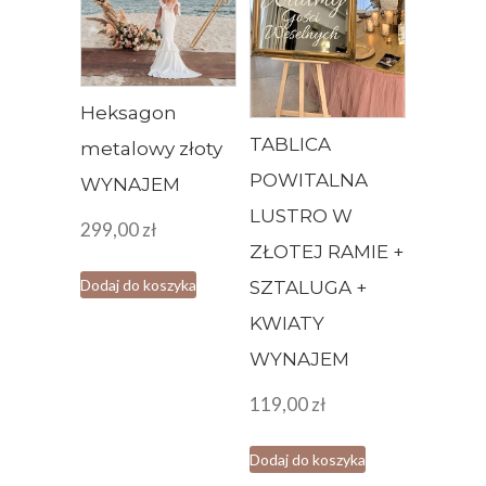
Heksagon
TABLICA
metalowy złoty
POWITALNA
WYNAJEM
LUSTRO W
299,00
zł
ZŁOTEJ RAMIE +
Dodaj do koszyka
SZTALUGA +
KWIATY
WYNAJEM
119,00
zł
Dodaj do koszyka