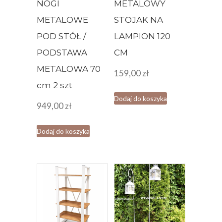
NOGI
METALOWY
METALOWE
STOJAK NA
POD STÓŁ /
LAMPION 120
PODSTAWA
CM
METALOWA 70
159,00
zł
cm 2 szt
Dodaj do koszyka
949,00
zł
Dodaj do koszyka