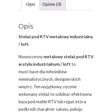
LOFT
Opis
Opinie (0)
Opis
Stelaż pod RTV metalowy industrialny
/ loft
Nowoczesny
metalowy stelaż pod RTV
w stylu industrialnym / loft
to
must‑have dla miłośników
minimalistycznych, designerskich
wnętrz. Ten wyjątkowy, ręcznie
wykonany stelaż to solidna i efektowna
baza pod meble RTV lub regał, która
podkreśli charakter salonu, pokoju