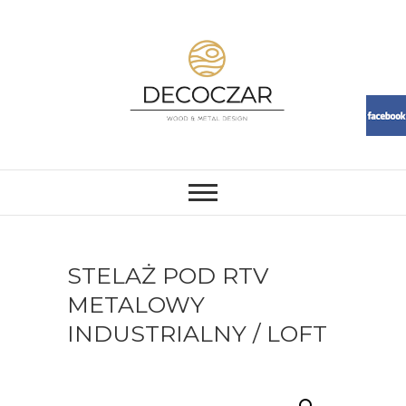
Skip
to
content
DECOCZAR
MEBLE I DEKORACJE Z ŻYWICY
I DREWNA. LOFT, RESIN,
MEBLE, ŻYWICA, WOOD
STELAŻ POD RTV
METALOWY
INDUSTRIALNY / LOFT