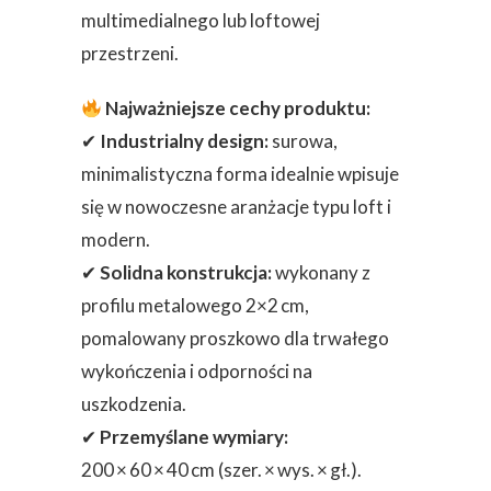
multimedialnego lub loftowej
przestrzeni.
Najważniejsze cechy produktu:
✔
Industrialny design:
surowa,
minimalistyczna forma idealnie wpisuje
się w nowoczesne aranżacje typu loft i
modern.
✔
Solidna konstrukcja:
wykonany z
profilu metalowego 2×2 cm,
pomalowany proszkowo dla trwałego
wykończenia i odporności na
uszkodzenia.
✔
Przemyślane wymiary:
200 × 60 × 40 cm (szer. × wys. × gł.).