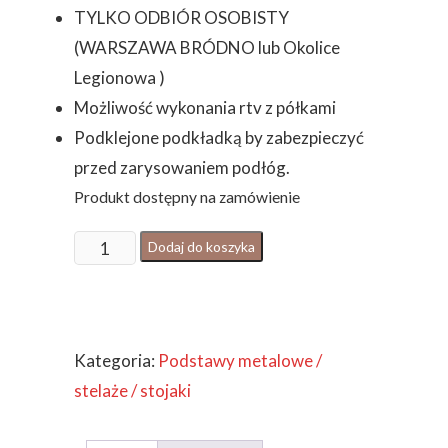
TYLKO ODBIÓR OSOBISTY
(WARSZAWA BRÓDNO lub Okolice
Legionowa )
Możliwość wykonania rtv z półkami
Podklejone podkładką by zabezpieczyć
przed zarysowaniem podłóg.
Produkt dostępny na zamówienie
ilość
Dodaj do koszyka
STELAŻ
POD
RTV
Kategoria:
Podstawy metalowe /
METALOWY
stelaże / stojaki
INDUSTRIALNY
/