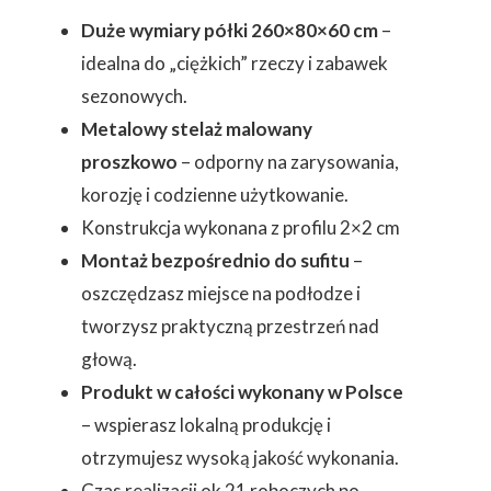
Duże wymiary półki 260×80×60 cm
–
idealna do „ciężkich” rzeczy i zabawek
sezonowych.
Metalowy stelaż malowany
proszkowo
– odporny na zarysowania,
korozję i codzienne użytkowanie.
Konstrukcja wykonana z profilu 2×2 cm
Montaż bezpośrednio do sufitu
–
oszczędzasz miejsce na podłodze i
tworzysz praktyczną przestrzeń nad
głową.
Produkt w całości wykonany w Polsce
– wspierasz lokalną produkcję i
otrzymujesz wysoką jakość wykonania.
Czas realizacji ok 21 roboczych po