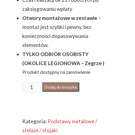
zaksięgowaniu wpłaty
Otwory montażowe w zestawie
–
montaż jest szybki i pewny, bez
konieczności dopasowywania
elementów.
TYLKO ODBIÓR OSOBISTY
(OKOLICE LEGIONOWA – Zegrze )
Produkt dostępny na zamówienie
ilość
Dodaj do koszyka
PÓŁKA
GARAŻOWA
SUFITOWA
Kategoria:
Podstawy metalowe /
METALOWA
stelaże / stojaki