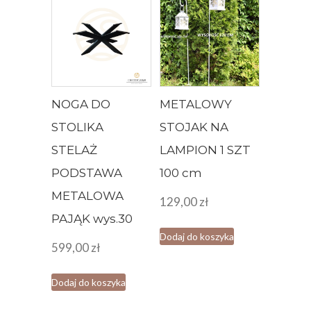
NOGA DO
METALOWY
STOLIKA
STOJAK NA
STELAŻ
LAMPION 1 SZT
PODSTAWA
100 cm
METALOWA
129,00
zł
PAJĄK wys.30
Dodaj do koszyka
599,00
zł
Dodaj do koszyka