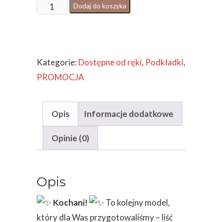
ilość
Dodaj do koszyka
PODSTAWKA
LIŚĆ
GINKGO
Kategorie:
Dostępne od ręki
,
Podkładki
,
FIOLETOWO
PROMOCJA
BIAŁY
Opis
Informacje dodatkowe
Opinie (0)
Opis
Kochani!
To kolejny model,
który dla Was przygotowaliśmy – liść