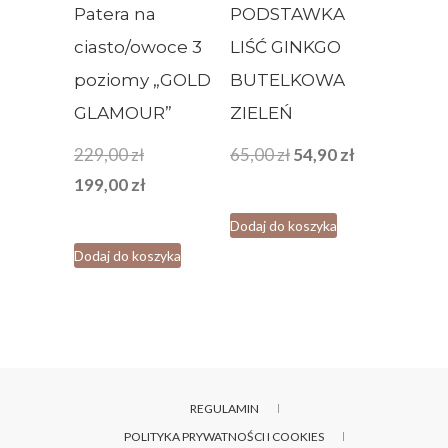
Patera na
PODSTAWKA
ciasto/owoce 3
LIŚĆ GINKGO
poziomy „GOLD
BUTELKOWA
GLAMOUR”
ZIELEŃ
Pierwotna
Pierwotna
Aktualna
229,00
zł
65,00
zł
54,90
zł
cena
Aktualna
cena
cena
199,00
zł
wynosiła:
cena
wynosiła:
wynosi:
Dodaj do koszyka
229,00 zł.
wynosi:
65,00 zł.
54,90 zł.
Dodaj do koszyka
199,00 zł.
REGULAMIN
POLITYKA PRYWATNOŚCI I COOKIES