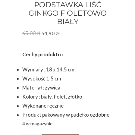
PODSTAWKA LIŚĆ
GINKGO FIOLETOWO
BIAŁY
Pierwotna
Aktualna
65,00
zł
54,90
zł
cena
cena
wynosiła:
wynosi:
Cechy produktu :
65,00 zł.
54,90 zł.
Wymiary : 18 x 14.5 cm
Wysokość 1,5 cm
Materiał : żywica
Kolory : biały, fiolet, złotko
Wykonane ręcznie
Produkt pakowany w pudełko ozdobne
4 w magazynie