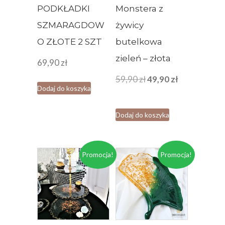
PODKŁADKI
Monstera z
SZMARAGDOW
żywicy
O ZŁOTE 2 SZT
butelkowa
zieleń – złota
69,90
zł
Pierwotna
Aktualna
59,90
zł
49,90
zł
Dodaj do koszyka
cena
cena
wynosiła:
wynosi:
Dodaj do koszyka
59,90 zł.
49,90 zł.
Promocja!
Promocja!