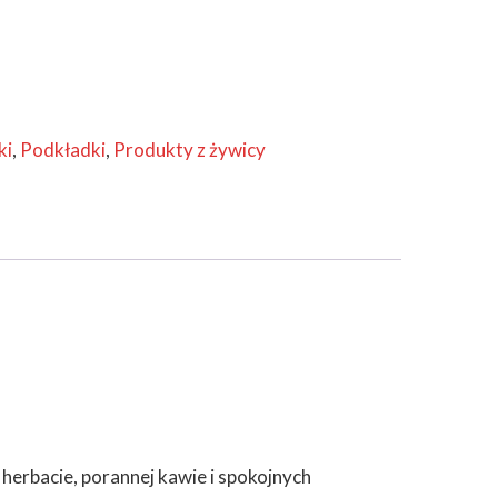
ki
,
Podkładki
,
Produkty z żywicy
erbacie, porannej kawie i spokojnych