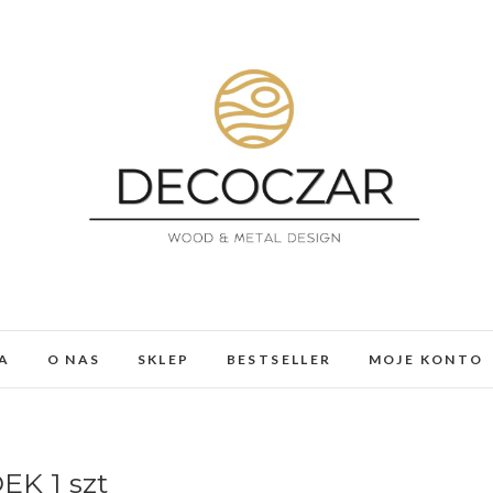
DECOCZAR
MEBLE I DEKORACJE Z ŻYWICY I DREWNA. LOFT, 
A
O NAS
SKLEP
BESTSELLER
MOJE KONTO
K 1 szt