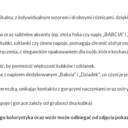
ikalna, z indywidualnym wzorem i drobnymi różnicami, dzięk
w oraz subtelne akcenty (np. złota folia czy napis „BABCIA
kubki, szklanki czy zimne napoje, pomagają chronić stół prz
ęczenia, z eleganckim opakowaniem dla osób, które kochasz 
ość, by pomieścić większość kubków i szklanek.
z napisem dedykowanym „Babcia” i „Dziadek”, co czyni je j
iereczką, unikając kontaktu z gorącymi naczyniami oraz ost
apoje ( gorące zależy od grubości dna kubka)
go kolorystyka oraz wzór może odbiegać od zdjęcia pokaz