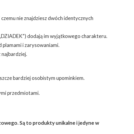
i czemu nie znajdziesz dwóch identycznych
” i „DZIADEK”) dodają im wyjątkowego charakteru.
ed plamami i zarysowaniami.
najbardziej.
eszcze bardziej osobistym upominkiem.
rymi przedmiotami.
owego. Są to produkty unikalne i jedyne w