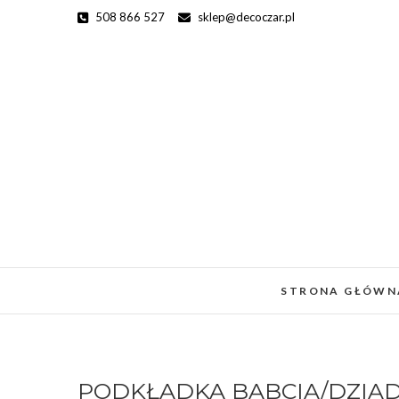
Skip
508 866 527
sklep@decoczar.pl
to
content
STRONA GŁÓWN
PODKŁADKA BABCIA/DZIADE