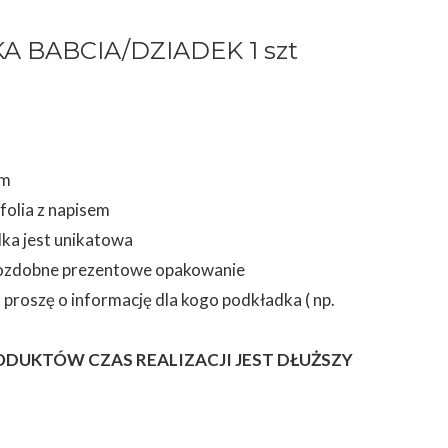
 BABCIA/DZIADEK 1 szt
cm
 folia z napisem
ka jest unikatowa
 ozdobne prezentowe opakowanie
roszę o informację dla kogo podkładka ( np.
ODUKTÓW CZAS REALIZACJI JEST DŁUŻSZY