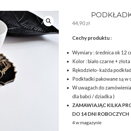
PODKŁADKA
44,90
zł
Cechy produktu :
Wymiary : średnica ok 12 
Kolor : biało czarne + złota
Rękodzieło- każda podkład
Podkładki pakowane są w
W uwagach do zamówienia p
dla babci / dziadka )
ZAMAWIAJĄC KILKA PR
DO 14 DNI ROBOCZYCH
4 w magazynie