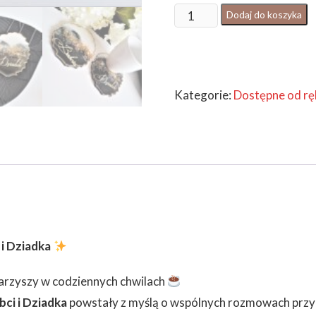
ilość
Dodaj do koszyka
PODKŁADKA
BABCIA/DZIADEK
1
Kategorie:
Dostępne od rę
szt
 i Dziadka
warzyszy w codziennych chwilach
bci i Dziadka
powstały z myślą o wspólnych rozmowach przy h