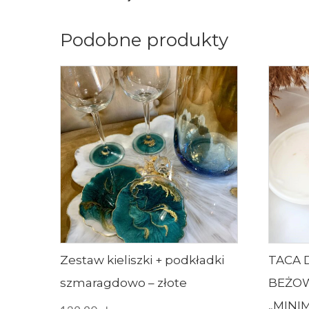
Podobne produkty
Zestaw kieliszki + podkładki
TACA 
szmaragdowo – złote
BEŻO
„MINI