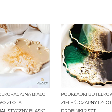
DEKORACYJNA BIAŁO
PODKŁADKI BUTELKO
WO ZŁOTA
ZIELEŃ, CZARNY I ZŁO
MALISTYCZNY BLASK”
DROBINKI 2 SZT