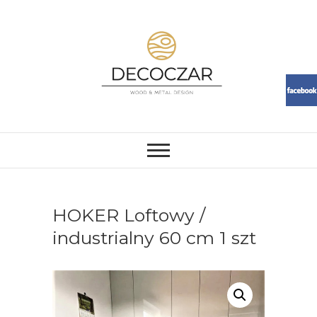
Skip
to
content
DECOCZAR
MEBLE I DEKORACJE Z ŻYWICY
I DREWNA. LOFT, RESIN,
MEBLE, ŻYWICA, WOOD
HOKER Loftowy /
industrialny 60 cm 1 szt