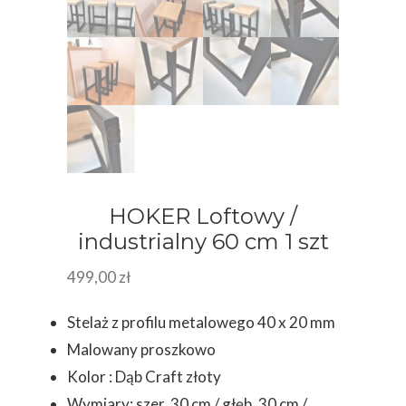
HOKER Loftowy /
industrialny 60 cm 1 szt
499,00
zł
Stelaż z profilu metalowego 40 x 20 mm
Malowany proszkowo
Kolor : Dąb Craft złoty
Wymiary: szer. 30 cm / głęb. 30 cm /