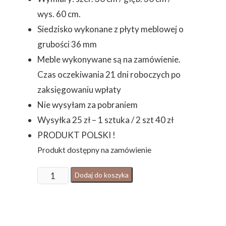
wys. 60 cm.
Siedzisko wykonane z płyty meblowej o
grubości 36 mm
Meble wykonywane są na zamówienie.
Czas oczekiwania 21 dni roboczych po
zaksięgowaniu wpłaty
Nie wysyłam za pobraniem
Wysyłka 25 zł – 1 sztuka / 2 szt 40 zł
PRODUKT POLSKI !
Produkt dostępny na zamówienie
ilość
Dodaj do koszyka
HOKER
Loftowy
/