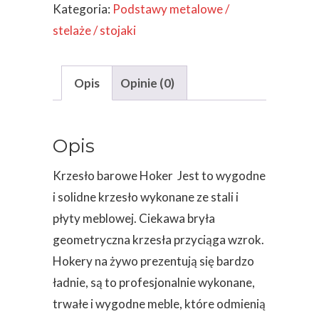
Kategoria:
Podstawy metalowe /
industrialny
stelaże / stojaki
60
cm
1
Opis
Opinie (0)
szt
Opis
Krzesło barowe Hoker Jest to wygodne
i solidne krzesło wykonane ze stali i
płyty meblowej. Ciekawa bryła
geometryczna krzesła przyciąga wzrok.
Hokery na żywo prezentują się bardzo
ładnie, są to profesjonalnie wykonane,
trwałe i wygodne meble, które odmienią