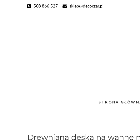
Skip
508 866 527
sklep@decoczar.pl
to
content
STRONA GŁÓWN
Drewniana deska na wannę 