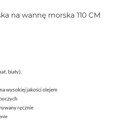
ka na wannę morska 110 CM
at, biały).
a wysokiej jakości olejem
oboczych
nywany ręcznie
enie