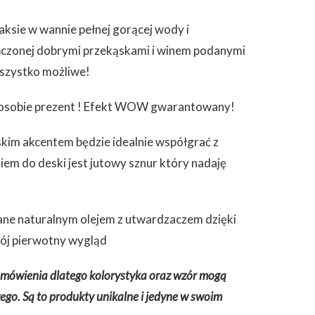
ksie w wannie pełnej gorącej wody i
ńczonej dobrymi przekąskami i winem podanymi
wszystko możliwe!
ej osobie prezent ! Efekt WOW gwarantowany!
im akcentem będzie idealnie współgrać z
m do deski jest jutowy sznur który nadaję
ne naturalnym olejem z utwardzaczem dzięki
ój pierwotny wygląd
amówienia dlatego kolorystyka oraz wzór mogą
ego. Są to produkty unikalne i jedyne w swoim