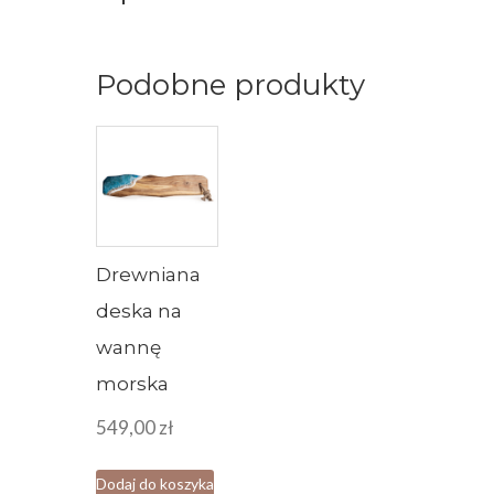
Podobne produkty
Drewniana
deska na
wannę
morska
549,00
zł
Dodaj do koszyka