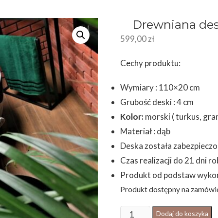
Drewniana des
599,00
zł
Cechy produktu:
Wymiary : 110×20 cm
Grubość deski : 4 cm
Kolor:
morski ( turkus, gran
Materiał : dąb
Deska została zabezpieczon
Czas realizacji do 21 dni r
Produkt od podstaw wyko
Produkt dostępny na zamówi
ilość
Dodaj do koszyka