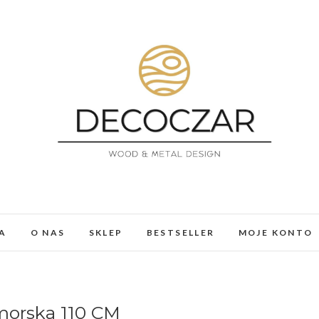
DECOCZAR
MEBLE I DEKORACJE Z ŻYWICY I DREWNA. LOFT, 
A
O NAS
SKLEP
BESTSELLER
MOJE KONTO
morska 110 CM