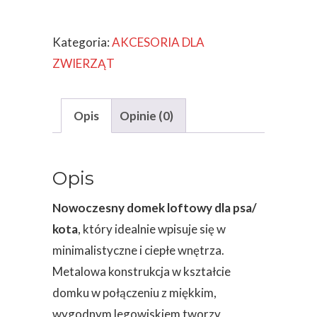
NOWOCZESNY
DOMEK
Kategoria:
AKCESORIA DLA
DLA
ZWIERZĄT
PSA
LUB
KOTA
Opis
Opinie (0)
LOFT
CZARNY+LEGOWISKO
Opis
Nowoczesny domek loftowy dla psa/
kota
, który idealnie wpisuje się w
minimalistyczne i ciepłe wnętrza.
Metalowa konstrukcja w kształcie
domku w połączeniu z miękkim,
wygodnym legowiskiem tworzy