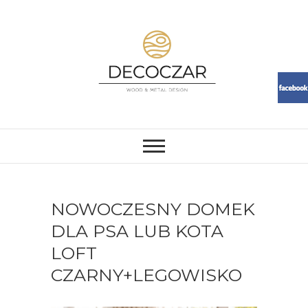
Skip
to
content
DECOCZAR
MEBLE I DEKORACJE Z ŻYWICY
I DREWNA. LOFT, RESIN,
MEBLE, ŻYWICA, WOOD
NOWOCZESNY DOMEK
DLA PSA LUB KOTA
LOFT
CZARNY+LEGOWISKO