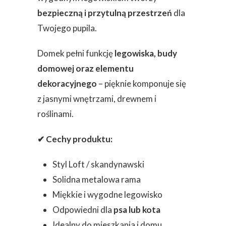
bezpieczną i przytulną przestrzeń
dla
Twojego pupila.
Domek pełni funkcję
legowiska, budy
domowej oraz elementu
dekoracyjnego
– pięknie komponuje się
z jasnymi wnętrzami, drewnem i
roślinami.
✔ Cechy produktu:
Styl Loft / skandynawski
Solidna metalowa rama
Miękkie i wygodne legowisko
Odpowiedni dla
psa lub kota
Idealny do mieszkania i domu