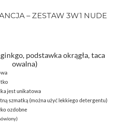
ANCJA – ZESTAW 3W1 NUDE
ć ginkgo, podstawka okrągła, taca
owalna)
dowa
otko
ka jest unikatowa
tną szmatką (można użyć lekkiego detergentu)
łko ozdobne
mówiony)