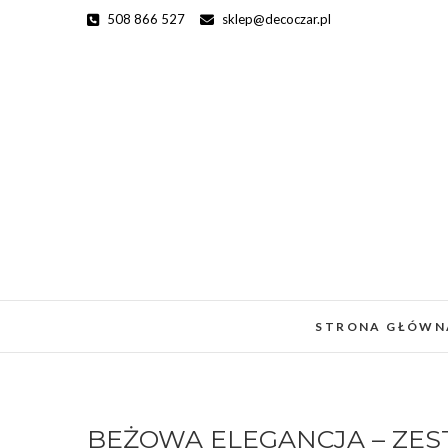
Skip
508 866 527
sklep@decoczar.pl
to
content
STRONA GŁÓWN
BEŻOWA ELEGANCJA – ZE