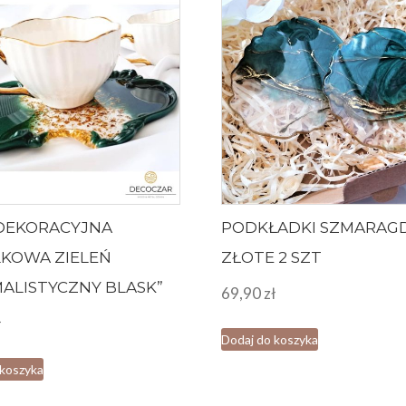
DEKORACYJNA
PODKŁADKI SZMARA
KOWA ZIELEŃ
ZŁOTE 2 SZT
MALISTYCZNY BLASK”
69,90
zł
ł
Dodaj do koszyka
 koszyka