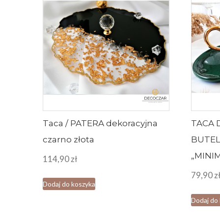
Taca / PATERA dekoracyjna
TACA 
czarno złota
BUTEL
„MINI
114,90
zł
79,90
z
Dodaj do koszyka
Dodaj do