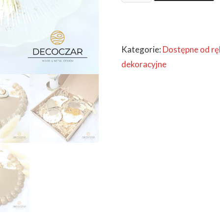
BEŻOWA
ELEGANCJA
-
Kategorie:
Dostępne od rę
ZESTAW
dekoracyjne
3W1
NUDE