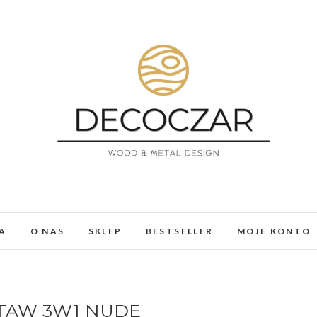
DECOCZAR
MEBLE I DEKORACJE Z ŻYWICY I DREWNA. LOFT, 
A
O NAS
SKLEP
BESTSELLER
MOJE KONTO
STAW 3W1 NUDE